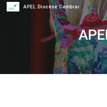
APEL Diocèse Cambrai
Sk
APE