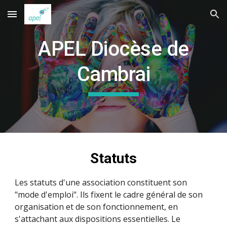
Skip to main content
Skip to navigation
APEL Diocèse de
Cambrai
Statuts
Les statuts d'une
association
constituent son
"mode d'emploi". Ils fixent le cadre général de son
organisation et de son fonctionnement, en
s'attachant aux dispositions essentielles.
Le