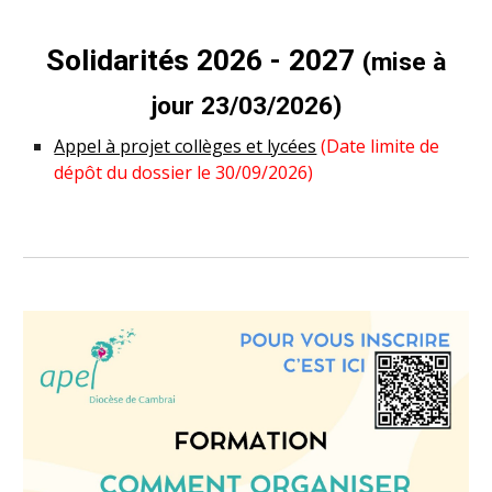
Solidarités 2026 - 2027
(mise à
jour
23
/0
3
/202
6
)
Appel à projet collèges et lycées
(Date limite de
dépôt du dossier le 3
0
/
09
/202
6
)